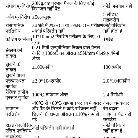
20Kg.cm प्रभाव-पैनल के लिए कोई
संघात प्रतिरोध
कोई अलगाव नहीं
विभाजन नहीं पेंट
5 लीटर/
घर्षण प्रतिरोध
≥5एल/यूएम
माइक्रोन
रासायनिक
24 घंटे में 2%HCI या 2%NaOH परीक्षण
कोई परिवर्तन
प्रतिरोध
- कोई परिवर्तन नहीं
नहीं होता है
10*10mm2 ग्रिडिंग परीक्षण के लिए ≥1
कोटिंग आसंजन
1ग्रेड
ग्रेड
0.21 मिमी एल्युमीनियम स्किन वाले पैनल
छीलने की
के लिए 180oC का औसत ≥5N/mm पील
9एन/मिमी
ताकत
ऑफ
झुकने की
≥100एमपीए
130एमपीए
ताकत
झुकने वाला
प्रत्यास्थता
≥2.0*104एमपीए
2.0*104एमपीए
मापांक
रैखिक तापीय
100℃ तापमान अंतर
2.4 मिमी/मी
प्रसार गुणांक
-40℃ से +80℃ तापमान पर रंग में अंतर
केवल चमकदार
तापमान
और पेंट के छिलने में कोई परिवर्तन नहीं,
रंग बदला
प्रतिरोध
छिलने की क्षमता औसतन ≤10% कम हो
जाएगा। पेंट नहीं
गई
उखड़ेगा
हाइड्रोक्लोरिक
कोई परिवर्तन
कोई परिवर्तन नहीं होता है
एसिड प्रतिरोध
नहीं होता है
नाइट्रिक