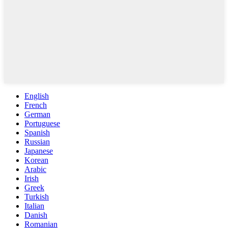
English
French
German
Portuguese
Spanish
Russian
Japanese
Korean
Arabic
Irish
Greek
Turkish
Italian
Danish
Romanian